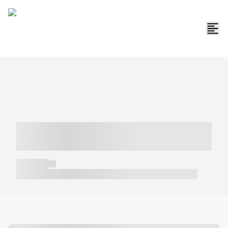
----- ----- -- ------ ---- ---- -- ----- -----
----- --- ------
----- -----
----- ----- -- ------ ---- ---- -- ----- ----- ----- --- ------