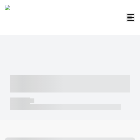
----- ----- -- ------ ---- ---- -- ----- -----
----- --- ------
----- -----
----- ----- -- ------ ---- ---- -- ----- ----- ----- --- ------