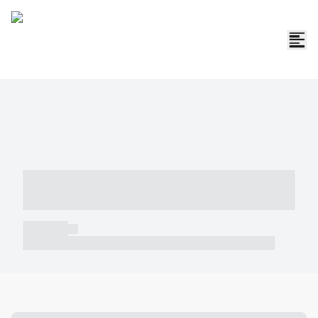
----- ----- -- ------ ---- ---- -- ----- -----
----- --- ------
----- -----
----- ----- -- ------ ---- ---- -- ----- ----- ----- --- ------