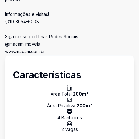
Informações e visitas!
(011) 3054-6008
Siga nosso perfil nas Redes Sociais
@macam.imoveis
www.macam.com.br
Características
Área Total
200
m²
Área Privativa
200
m²
4
Banheiro
s
2
Vaga
s