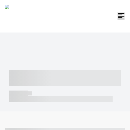
----- ----- -- ------ ---- ---- -- ----- -----
----- --- ------
----- -----
----- ----- -- ------ ---- ---- -- ----- ----- ----- --- ------