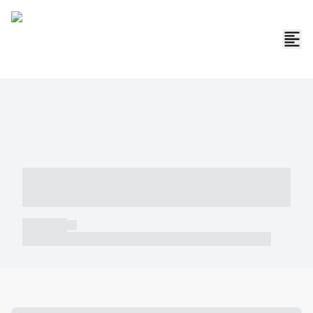
----- ----- -- ------ ---- ---- -- ----- -----
----- --- ------
----- -----
----- ----- -- ------ ---- ---- -- ----- ----- ----- --- ------