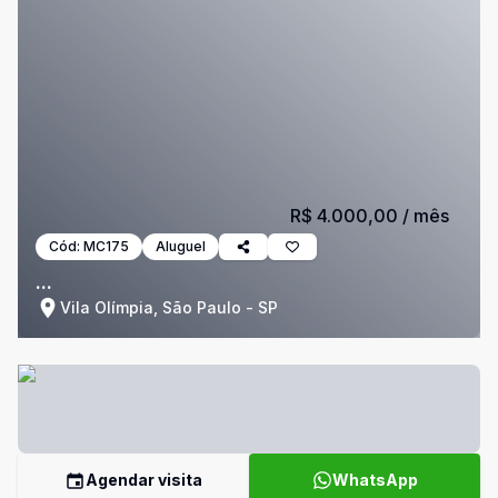
R$ 4.000,00
/ mês
Cód:
MC175
Aluguel
...
Vila Olímpia, São Paulo - SP
Agendar visita
WhatsApp