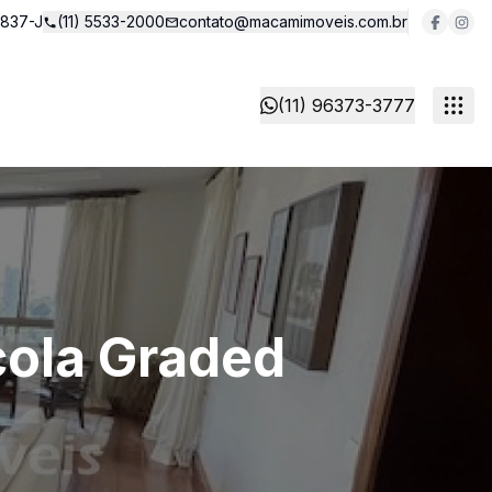
5837-J
(11) 5533-2000
contato@macamimoveis.com.br
(11) 96373-3777
cola Graded