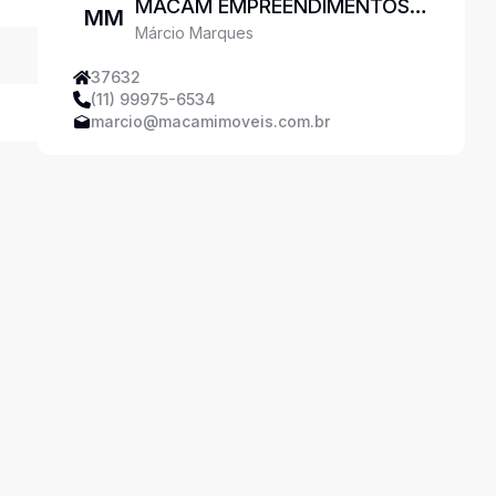
MACAM EMPREENDIMENTOS E
MM
Márcio Marques
CONSULTORIA DE IMÓVEIS
LTDA
37632
(11) 99975-6534
marcio@macamimoveis.com.br