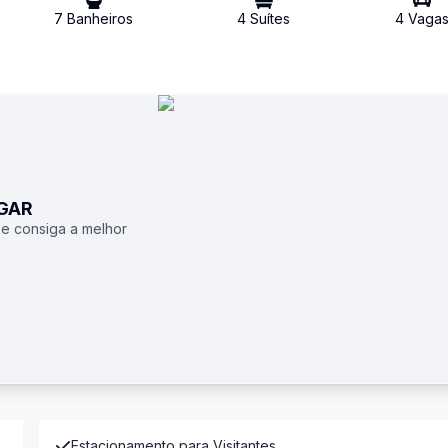
7
Banheiro
s
4
Suíte
s
4
Vaga
UGAR
 e consiga a melhor
Estacionamento para Visitantes