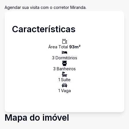
Agendar sua visita com o corretor Miranda.
Características
Área Total
93
m²
3
Dormitório
s
3
Banheiro
s
1
Suíte
1
Vaga
Mapa do imóvel