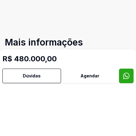
Mais informações
R$ 480.000,00
Ar Condicionado
Imóveis semelhantes
Dúvidas
Agendar
Confira imóveis semelhantes
Cód:
663
Comparar