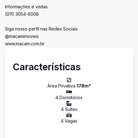
Informações e visitas
(011) 3054-6008
Siga nosso perfil nas Redes Sociais
@macamimoveis
www.macam.com.br
Características
Área Privativa
178
m²
4
Dormitório
s
4
Suíte
s
4
Vaga
s